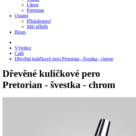
Liktor
Pretorian
Ostatní
Příslušenství
Můj příběh
Blogs
Výrobce
Calli
Dřevěné kuličkové pero Pretorian - švestka - chrom
Dřevěné kuličkové pero
Pretorian - švestka - chrom