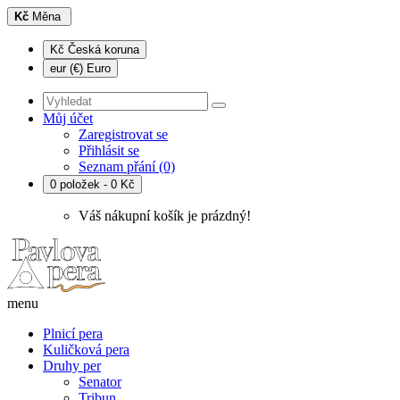
Kč
Měna
Kč Česká koruna
eur (€) Euro
Můj účet
Zaregistrovat se
Přihlásit se
Seznam přání (0)
0 položek - 0 Kč
Váš nákupní košík je prázdný!
menu
Plnicí pera
Kuličková pera
Druhy per
Senator
Tribun