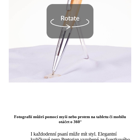
Fotografií můžeš pomocí myši nebo prstem na tabletu či mobilu
otáčet o 360°
I každodenní psaní může mít styl. Elegantní
kuličkové pero Pretorian vyrobené ze švestkového