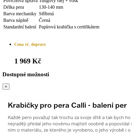
Povrchová úprava
Tungový olej + vosk
Délka pera
130-140 mm
Barva mechaniky
Stříbrná
Barva náplně
Černá
Standardní balení
Papírová krabička s certifikátem
Cena vč. dopravy
1 969 Kč
Dostupné možnosti
×