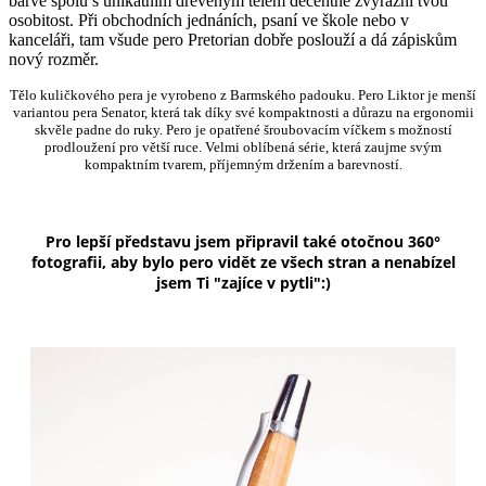
barvě spolu s unikátním dřevěným tělem decentně zvýrazní tvou
osobitost. Při obchodních jednáních, psaní ve škole nebo v
kanceláři, tam všude pero Pretorian dobře poslouží a dá zápiskům
nový rozměr.
Tělo kuličkového pera je vyrobeno z Barmského padouku. Pero Liktor je menší
variantou pera Senator, která tak díky své kompaktnosti a důrazu na ergonomii
skvěle padne do ruky. Pero je opatřené šroubovacím víčkem s možností
prodloužení pro větší ruce. Velmi oblíbená série, která zaujme svým
kompaktním tvarem, příjemným držením a barevností.
Pro lepší představu jsem připravil také otočnou 360°
fotografii, aby bylo pero vidět ze všech stran a nenabízel
jsem Ti "zajíce v pytli":)