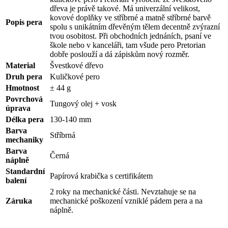
dřeva je právě takové. Má univerzální velikost,
kovové doplňky ve stříbrné a matně stříbrné barvě
Popis pera
spolu s unikátním dřevěným tělem decentně zvýrazní
tvou osobitost. Při obchodních jednáních, psaní ve
škole nebo v kanceláři, tam všude pero Pretorian
dobře poslouží a dá zápiskům nový rozměr.
Material
Švestkové dřevo
Druh pera
Kuličkové pero
Hmotnost
± 44 g
Povrchová
Tungový olej + vosk
úprava
Délka pera
130-140 mm
Barva
Stříbrná
mechaniky
Barva
Černá
náplně
Standardní
Papírová krabička s certifikátem
balení
2 roky na mechanické části. Nevztahuje se na
Záruka
mechanické poškození vzniklé pádem pera a na
náplně.