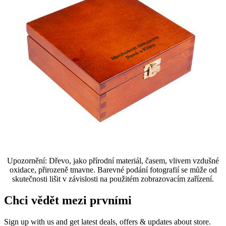
Upozornění: Dřevo, jako přírodní materiál, časem, vlivem vzdušné
oxidace, přirozeně tmavne. Barevné podání fotografií se může od
skutečnosti lišit v závislosti na použitém zobrazovacím zařízení.
Chci vědět mezi prvními
Sign up with us and get latest deals, offers & updates about store.