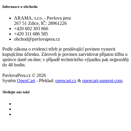
Informace o obchodu
ARAMA, s.r.o. - Pavlova pera
267 51 Zdice, IČ: 28961226
+420 602 303 866
+420 311 686 585
obchod@pavlovapera.cz
Podle zákona o evidenci tržeb je prodávající povinen vystavit
kupujícímu účtenku. Zároveň je povinen zaevidovat přijatou tržbu u
správce daně on-line; v případě technického výpadku pak nejpozději
do 48 hodin.
PavlovaPera.cz © 2026
Systém
OpenCart
- Překlad:
opencart.cz
&
opencart-support.com
.
Sledujte nás také