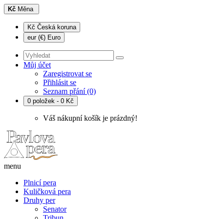
Kč
Měna
Kč Česká koruna
eur (€) Euro
Můj účet
Zaregistrovat se
Přihlásit se
Seznam přání (0)
0 položek - 0 Kč
Váš nákupní košík je prázdný!
menu
Plnicí pera
Kuličková pera
Druhy per
Senator
Tribun