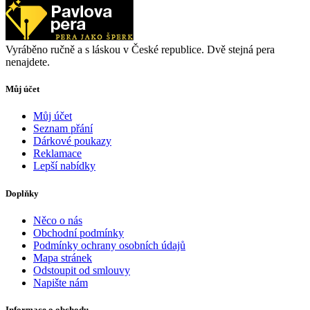
Vyráběno ručně a s láskou v České republice. Dvě stejná pera
nenajdete.
Můj účet
Můj účet
Seznam přání
Dárkové poukazy
Reklamace
Lepší nabídky
Doplňky
Něco o nás
Obchodní podmínky
Podmínky ochrany osobních údajů
Mapa stránek
Odstoupit od smlouvy
Napište nám
Informace o obchodu