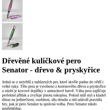
Dřevěné kuličkové pero
Senator - dřevo & pryskyřice
Jedná se o největší z nabízených per, které skvěle padne do větší i
velké ruky. Tělo pera je vyrobeno z korenového dřeva a pryskyřice
a zdobí je kovové doplňky v antracitové barvě. Váha pera zajišťuje
perfektní přítlak a zvyšuje jistotu rukopisu. Pokud máš styl a kladeš
důraz na jedinečnost, osobitost, sílu detailu a rád udáváš pravidla
hry, pak je pero Senátor ta správná volba. Pero Senator nikdo
nepřehlédne.