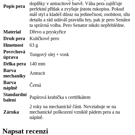
doplňky v antracitové barvě. Váha pera zajišťuje
Popis pera
perfektní přítlak a zvyšuje jistotu rukopisu. Pokud
máš styl a kladeš důraz na jedinečnost, osobitost, sílu
detailu a rád udáváš pravidla hry, pak je pero Senátor
ta správná volba. Pero Senator nikdo nepřehlédne.
Material
Dřevo a pryskyřice
Druh pera
Kuličkové pero
Hmotnost
63 g
Povrchová
Tungový olej + vosk
úprava
Délka pera
140 mm
Barva
Antracit
mechaniky
Barva
Černá
náplně
Standardní
Papírová krabička s certifikátem
balení
2 roky na mechanické části. Nevztahuje se na
Záruka
mechanické poškození vzniklé pádem pera a na
náplně.
Napsat recenzi