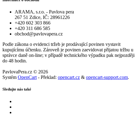
ARAMA, s.r.o. - Pavlova pera
267 51 Zdice, IČ: 28961226
+420 602 303 866
+420 311 686 585
obchod@pavlovapera.cz
Podle zákona o evidenci tržeb je prodávající povinen vystavit
kupujícímu účtenku. Zároveň je povinen zaevidovat přijatou tržbu u
správce daně on-line; v případě technického výpadku pak nejpozději
do 48 hodin.
PavlovaPera.cz © 2026
Systém
OpenCart
- Překlad:
opencart.cz
&
opencart-support.com
.
Sledujte nás také