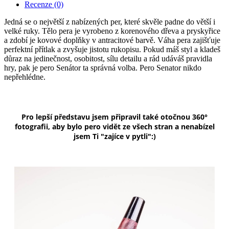
Recenze (0)
Jedná se o největší z nabízených per, které skvěle padne do větší i
velké ruky. Tělo pera je vyrobeno z korenového dřeva a pryskyřice
a zdobí je kovové doplňky v antracitové barvě. Váha pera zajišťuje
perfektní přítlak a zvyšuje jistotu rukopisu. Pokud máš styl a kladeš
důraz na jedinečnost, osobitost, sílu detailu a rád udáváš pravidla
hry, pak je pero Senátor ta správná volba. Pero Senator nikdo
nepřehlédne.
Pro lepší představu jsem připravil také otočnou 360°
fotografii, aby bylo pero vidět ze všech stran a nenabízel
jsem Ti "zajíce v pytli":)