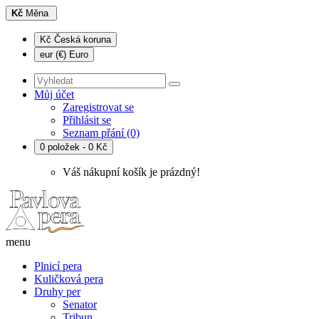
Kč
Měna
Kč Česká koruna
eur (€) Euro
Můj účet
Zaregistrovat se
Přihlásit se
Seznam přání (0)
0 položek - 0 Kč
Váš nákupní košík je prázdný!
menu
Plnicí pera
Kuličková pera
Druhy per
Senator
Tribun