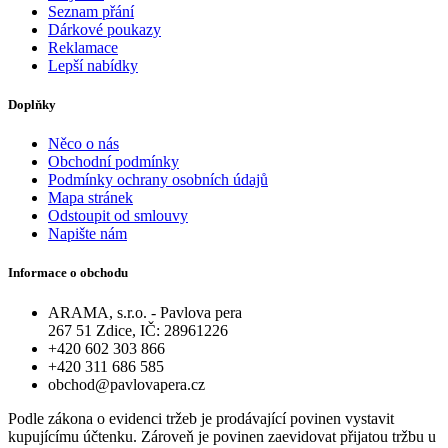
Seznam přání
Dárkové poukazy
Reklamace
Lepší nabídky
Doplňky
Něco o nás
Obchodní podmínky
Podmínky ochrany osobních údajů
Mapa stránek
Odstoupit od smlouvy
Napište nám
Informace o obchodu
ARAMA, s.r.o. - Pavlova pera
267 51 Zdice, IČ: 28961226
+420 602 303 866
+420 311 686 585
obchod@pavlovapera.cz
Podle zákona o evidenci tržeb je prodávající povinen vystavit
kupujícímu účtenku. Zároveň je povinen zaevidovat přijatou tržbu u