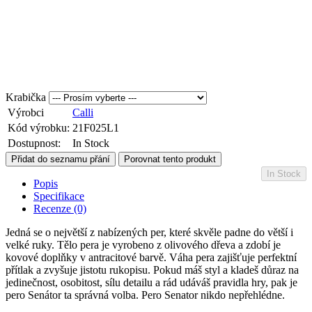
Krabička
Výrobci
Calli
Kód výrobku:
21F025L1
Dostupnost:
In Stock
Přidat do seznamu přání
Porovnat tento produkt
In Stock
Popis
Specifikace
Recenze (0)
Jedná se o největší z nabízených per, které skvěle padne do větší i
velké ruky. Tělo pera je vyrobeno z olivového dřeva a zdobí je
kovové doplňky v antracitové barvě. Váha pera zajišťuje perfektní
přítlak a zvyšuje jistotu rukopisu. Pokud máš styl a kladeš důraz na
jedinečnost, osobitost, sílu detailu a rád udáváš pravidla hry, pak je
pero Senátor ta správná volba. Pero Senator nikdo nepřehlédne.