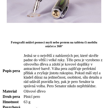
Fotografií můžeš pomocí myši nebo prstem na tabletu či mobilu
otáčet o 360°
Jedná se o největší z nabízených per, které skvěle
padne do větší i velké ruky. Tělo pera je vyrobeno z
olivového dřeva a zdobí je kovové doplňky v
antracitové barvě. Váha pera zajišťuje perfektní
Popis pera
přítlak a zvyšuje jistotu rukopisu. Pokud máš styl a
kladeš důraz na jedinečnost, osobitost, sílu detailu a
rád udáváš pravidla hry, pak je pero Senátor ta
správná volba. Pero Senator nikdo nepřehlédne.
Material
Olivové dřevo
Druh pera
Plnicí pero
Hmotnost
63 g
Povrchová