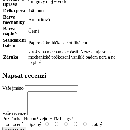
Tungový olej + vosk
úprava
Délka pera
140 mm
Barva
Antracitová
mechaniky
Barva
Černá
náplně
Standardní
Papírová krabička s certifikátem
balení
2 roky na mechanické části. Nevztahuje se na
Záruka
mechanické poškození vzniklé pádem pera a na
náplně.
Napsat recenzi
Vaše jméno
Vaše recenze
Poznámka:
Nepoužívejte HTML tagy!
Hodnocení
Špatný
Dobrý